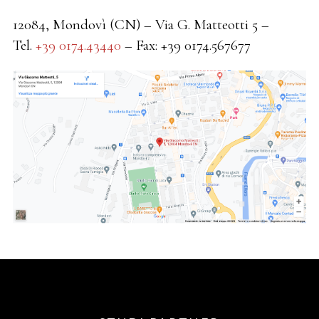
12084, Mondovì (CN) – Via G. Matteotti 5 –
Tel.
+39 0174.43440
– Fax: +39 0174.567677