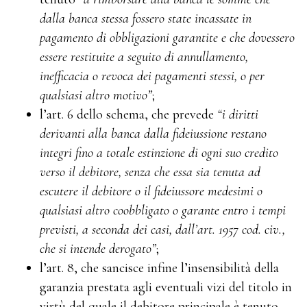
dalla banca stessa fossero state incassate in
pagamento di obbligazioni garantite e che dovessero
essere restituite a seguito di annullamento,
inefficacia o revoca dei pagamenti stessi, o per
qualsiasi altro motivo”
;
l’art. 6 dello schema, che prevede
“i diritti
derivanti alla banca dalla fideiussione restano
integri fino a totale estinzione di ogni suo credito
verso il debitore, senza che essa sia tenuta ad
escutere il debitore o il fideiussore medesimi o
qualsiasi altro coobbligato o garante entro i tempi
previsti, a seconda dei casi, dall’art. 1957 cod. civ.,
che si intende derogato”
;
l’art. 8, che sancisce infine l’insensibilità della
garanzia prestata agli eventuali vizi del titolo in
virtù del quale il debitore principale è tenuto