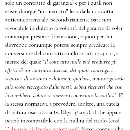
solo un contratto di garanzia) e per i quali non
esiste dunque “un mercato” leso dalla condotta
anticoncorrenziale. Secondariamente pare non
revocabile in dubbio la volontà del garante di voler
comunque prestare fideiussione, ragion per cui
dovrebbe comunque potersi sempre predicare la
conversione del contratto nullo
ex
art. 1424 c.c., a
mente del quale
“Il contratto nullo può produrre gli
effetti di un contratto diverso, del quale contenga i
requisiti di sostanza e di forma, qualora, avuto riguardo
allo scopo perseguito dalle parti, debba ritenersi che esse
lo avrebbero voluto se avessero conosciuto la nullità”
. E’
la stessa normativa a prevedere, inoltre, una tutela
di natura risarcitoria (v. D.lgs. 3/2017), il che appare
perciò incompatibile con la nullità del titolo (così
Tribunale di Treviso 30/07/2018
). Senza contare che